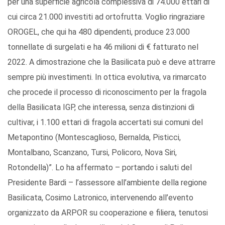
per una superficie agricola complessiva di 74.000 ettari di
cui circa 21.000 investiti ad ortofrutta. Voglio ringraziare
OROGEL, che qui ha 480 dipendenti, produce 23.000
tonnellate di surgelati e ha 46 milioni di € fatturato nel
2022. A dimostrazione che la Basilicata può e deve attrarre
sempre più investimenti. In ottica evolutiva, va rimarcato
che procede il processo di riconoscimento per la fragola
della Basilicata IGP, che interessa, senza distinzioni di
cultivar, i 1.100 ettari di fragola accertati sui comuni del
Metapontino (Montescaglioso, Bernalda, Pisticci,
Montalbano, Scanzano, Tursi, Policoro, Nova Siri,
Rotondella)”. Lo ha affermato – portando i saluti del
Presidente Bardi – l’assessore all’ambiente della regione
Basilicata, Cosimo Latronico, intervenendo all’evento
organizzato da ARPOR su cooperazione e filiera, tenutosi