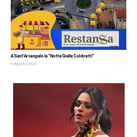
A Sant’Arcangelo la “Notte Gialla Coldiretti”
6 Agosto 2026