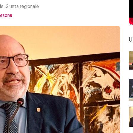
ie:
Giunta regionale
ersona
U