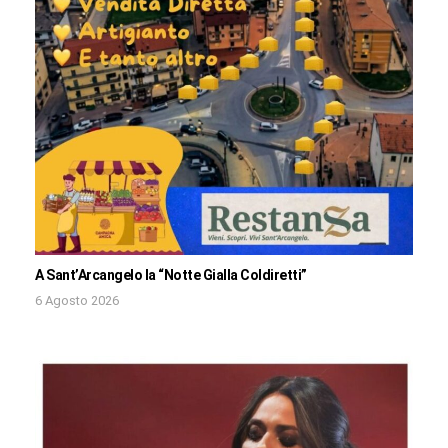
A Sant’Arcangelo la “Notte Gialla Coldiretti”
6 Agosto 2026