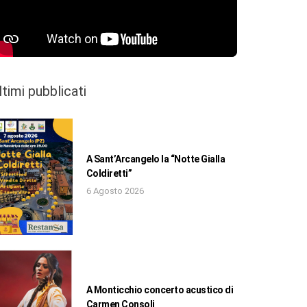
ltimi pubblicati
A Sant’Arcangelo la “Notte Gialla
Coldiretti”
6 Agosto 2026
A Monticchio concerto acustico di
Carmen Consoli