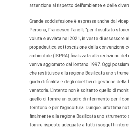
attenzione al rispetto dell'ambiente e delle divers
Grande soddisfazione è espressa anche dal vicepr
Persona, Francesco Fanelli, “per il risultato sto
voluta e avviata nel 2021, in veste di assessore all
propedeutica sottoscrizione della convenzione con 
ambientale (ISPRA) finalizzata alla redazione del 
veniva aggiornato dal lontano 1997. Oggi possiamo r
che restituisce alla regione Basilicata uno strum
guida di finalità e degli obiettivi di gestione dell
venatoria. L’intento non è soltanto quello di moni
quello di fornire un quadro di riferimento per il c
territorio e per l'agricoltura. Dunque, un’ottima not
finalmente alla regione Basilicata uno strumento 
fornire risposte adeguate a tutti i soggetti interess