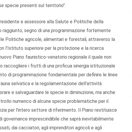
e specie presenti sul territorio".
esidente e assessore alla Salute e Politiche della
rico raggiunto, segno di una programmazione fortemente
e Politiche agricole, alimentari e forestali, attraverso la
l’Istituto superiore per la protezione e la ricerca
nuovo Piano faunistico-venatorio regionale il quale non
accogliere i frutti di una proficua sinergia istituzionale
ento di programmazione fondamentale per definire le linee
a fauna selvatica e la regolamentazione dell’attività
torare e salvaguardare le specie in diminuzione, ma anche
ontrollo numerico di alcune specie problematiche per il
izia per l’intero settore di riferimento. Il Piano restituisce
di governance imprescindibile che saprà inevitabilmente
ati, dai cacciatori, agli imprenditori agricoli e agli