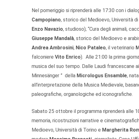
Nel pomeriggio si riprenderà alle 17:30 con i dialo
Campopiano
, storico del Medioevo, Università di
Enzo Navazio
, studioso); “Cura degli animali, cac
Giuseppe Mandalà
, storico del Medioevo e arabis
Andrea Ambrosini
,
Nico Pataleo
, il veterinario
M
falconiere
Vito Enrico
). Alle 21:00 la prima giorn
musica del suo tempo. Dalle Laudi francescane ai c
Minnesänger ” della
Micrologus Ensamble
, nat
all’interpretazione della Musica Medievale, basandos
paleografiche, organologiche ed iconografiche.
Sabato 25 ottobre il programma riprenderà alle 10:3
memoria, ricostruzioni narrative e cinematografiche
Medioevo, Università di Torino e
Margherita Rom