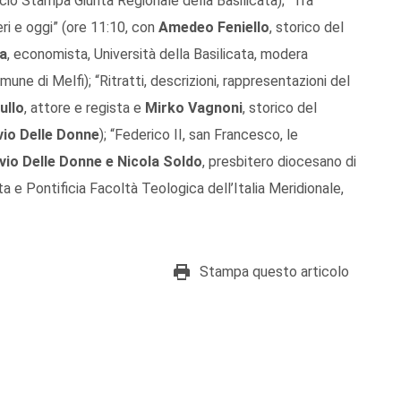
icio Stampa Giunta Regionale della Basilicata); “Tra
eri e oggi” (ore 11:10, con
Amedeo Feniello
, storico del
ia
, economista, Università della Basilicata, modera
une di Melfi); “Ritratti, descrizioni, rappresentazioni del
ullo
, attore e regista e
Mirko Vagnoni
, storico del
vio Delle Donne
); “Federico II, san Francesco, le
vio Delle Donne e Nicola Soldo
, presbitero diocesano di
ta e Pontificia Facoltà Teologica dell’Italia Meridionale,
Stampa questo articolo