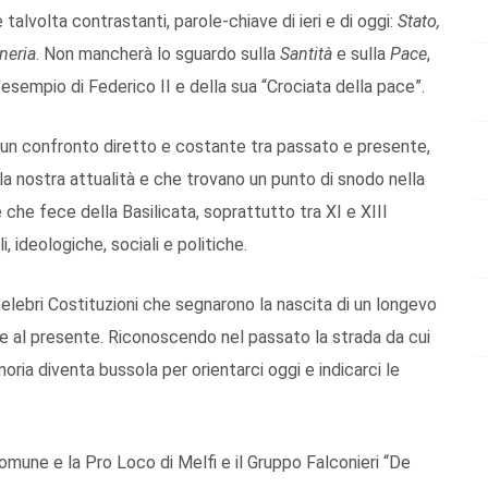
alvolta contrastanti, parole-chiave di ieri e di oggi:
Stato,
neria
. Non mancherà lo sguardo sulla
Santità
e sulla
Pace
,
esempio di Federico II e della sua “Crociata della pace”.
ire un confronto diretto e costante tra passato e presente,
lla nostra attualità e che trovano un punto di snodo nella
che fece della Basilicata, soprattutto tra XI e XIII
, ideologiche, sociali e politiche.
celebri Costituzioni che segnarono la nascita di un longevo
e al presente. Riconoscendo nel passato la strada da cui
oria diventa bussola per orientarci oggi e indicarci le
Comune e la Pro Loco di Melfi e il Gruppo Falconieri “De