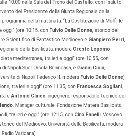
lle 10:00 nella Sala del Trono del Castello, con il saluto
tervento del Presidente della Giunta Regionale della
in programma nella mattinata: “La Costituzione di Melfi, le
i e oggi” (ore 10:15, con
Fulvio Delle Donne,
storico del
tore Scientifico di Fantastico Medioevo e
Gianpiero Perri
,
egionale della Basilicata, modera
Oreste Lopomo
e dieta mediterranea, tra ieri e oggi” (ore 10:55, con
à di Napoli Suor Orsola Benincasa, e
Gianni Cicia
,
iversità di Napoli Federico II, modera
Fulvio Delle Donne
);
ione, tra ieri e oggi” (ore 11:35, con
Francesca Sogliani
,
ata e
Antonio Clinco
, ingegnere, responsabile tecnico del
rlando
, Manager culturale, Fondazione Matera Basilicata
cili, tra ieri e oggi” (ore 12:15, con
Ciro Fanelli
, Vescovo
storico del Medioevo, Università della Basilicata, modera
di Radio Vaticana).