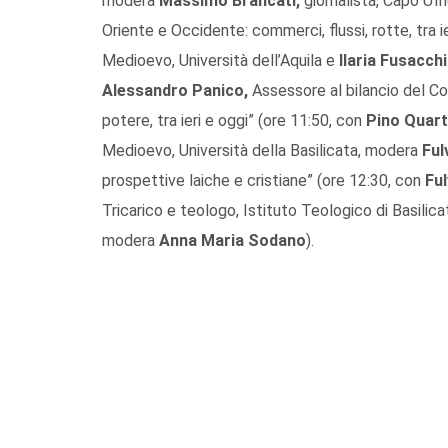
modera
Massimo Brancati,
giornalista, Capo Uff
Oriente e Occidente: commerci, flussi, rotte, tra i
Medioevo, Università dell’Aquila e
Ilaria Fusacch
Alessandro Panico,
Assessore al bilancio del Com
potere, tra ieri e oggi” (ore 11:50, con
Pino Quart
Medioevo, Università della Basilicata, modera
Ful
prospettive laiche e cristiane” (ore 12:30, con
Ful
Tricarico e teologo, Istituto Teologico di Basilica
modera
Anna Maria Sodano
).