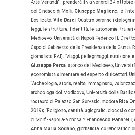
Arte Venandi”, prenderà il via venerdì 24 ottobre a
del Sindaco di Melfi,
Giuseppe Maglione
, e l’in
Basilicata,
Vito Bardi
. Quattro saranno i dialoghi 
leggi, le strutture, l’identità, le autonomie, tra ier
Medioevo, Università di Napoli Federico II, Diret
Capo di Gabinetto della Presidenza della Giunta R
giornalista RAI); “Viaggi, pellegrinaggi, nutrizione 
Giuseppe Perta
, storico del Medioevo, Universit
economista alimentare ed esperto di ricettari, Un
“Archeologia, storia, realtà, immaginario, valorizzaz
archeologa del Medioevo, Università della Basilic
restauro di Palazzo San Gervasio, modera
Rita O
2019); “Religione, santità, agiografie, diocesi e con
di Melfi-Rapolla-Venosa e
Francesco Panarelli,
Anna Maria Sodano
, giornalista, collaboratrice 