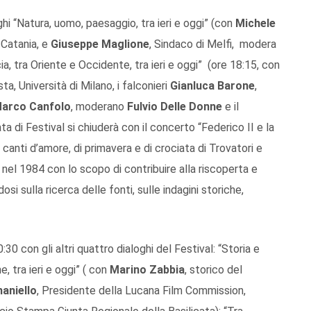
ghi “Natura, uomo, paesaggio, tra ieri e oggi” (con
Michele
 Catania, e
Giuseppe Maglione
, Sindaco di Melfi, modera
cia, tra Oriente e Occidente, tra ieri e oggi” (ore 18:15, con
ta, Università di Milano, i falconieri
Gianluca Barone
,
arco Canfolo
, moderano
Fulvio Delle Donne
e il
ata di Festival si chiuderà con il concerto “Federico II e la
anti d’amore, di primavera e di crociata di Trovatori e
a nel 1984 con lo scopo di contribuire alla riscoperta e
i sulla ricerca delle fonti, sulle indagini storiche,
0 con gli altri quattro dialoghi del Festival: “Storia e
, tra ieri e oggi” ( con
Marino Zabbia
, storico del
aniello
, Presidente della Lucana Film Commission,