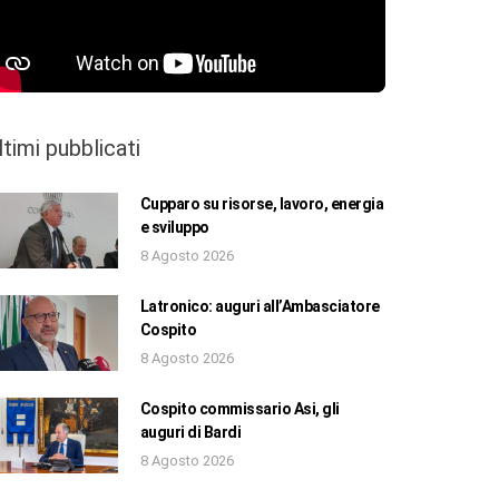
ltimi pubblicati
Cupparo su risorse, lavoro, energia
e sviluppo
8 Agosto 2026
Latronico: auguri all’Ambasciatore
Cospito
8 Agosto 2026
Cospito commissario Asi, gli
auguri di Bardi
8 Agosto 2026