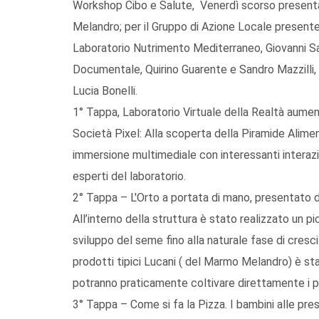
Workshop Cibo e Salute, Venerdì scorso present
Melandro; per il Gruppo di Azione Locale presente 
Laboratorio Nutrimento Mediterraneo, Giovanni Sa
Documentale, Quirino Guarente e Sandro Mazzilli, d
Lucia Bonelli.
1° Tappa, Laboratorio Virtuale della Realtà aument
Società Pixel: Alla scoperta della Piramide Alimen
immersione multimediale con interessanti interazio
esperti del laboratorio.
2° Tappa – L'Orto a portata di mano, presentato 
All’interno della struttura è stato realizzato un p
sviluppo del seme fino alla naturale fase di cresci
prodotti tipici Lucani ( del Marmo Melandro) è sta
potranno praticamente coltivare direttamente i pr
3° Tappa – Come si fa la Pizza. I bambini alle pres