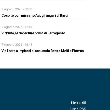
8 Agosto 2026 - 08:00
Cospito commissario Asi, gli auguri di Bardi
7 Agosto 2026 - 17:43
Viabilità, le riaperture prima di Ferragosto
7 Agosto 2026 - 16:48
Via libera a impianti di accumulo Bess a Melfi e Picerno
Link utili
Lista RSS