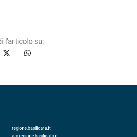
i l'articolo su:
regione.basilicata.it
agr.regione.basilicata.it