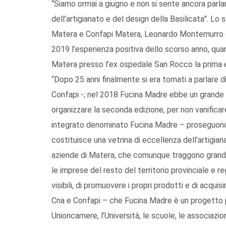
“Siamo ormai a giugno e non si sente ancora parla
dell’artigianato e del design della Basilicata”. Lo
Matera e Confapi Matera, Leonardo Montemurro e 
2019 l’esperienza positiva dello scorso anno, qua
Matera presso l’ex ospedale San Rocco la prima ed
“Dopo 25 anni finalmente si era tornati a parlare di
Confapi -; nel 2018 Fucina Madre ebbe un grande
organizzare la seconda edizione, per non vanificare 
integrato denominato Fucina Madre – proseguo
costituisce una vetrina di eccellenza dell’artigia
aziende di Matera, che comunque traggono grande
le imprese del resto del territorio provinciale e 
visibili, di promuovere i propri prodotti e di acqui
Cna e Confapi – che Fucina Madre è un progetto p
Unioncamere, l’Università, le scuole, le associazio