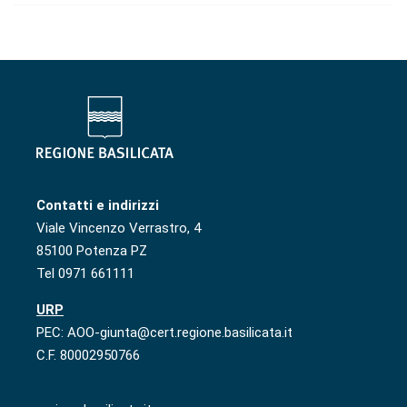
Contatti e indirizzi
Viale Vincenzo Verrastro, 4
85100 Potenza PZ
Tel 0971 661111
URP
PEC: AOO-giunta@cert.regione.basilicata.it
C.F. 80002950766