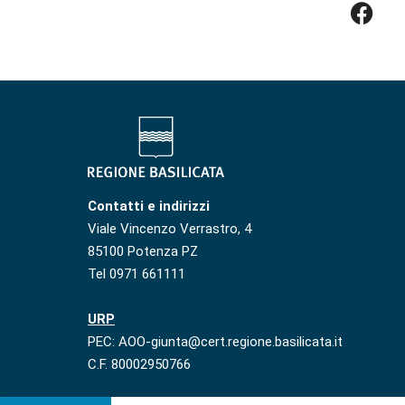
Contatti e indirizzi
Viale Vincenzo Verrastro, 4
85100 Potenza PZ
Tel 0971 661111
URP
PEC: AOO-giunta@cert.regione.basilicata.it
C.F. 80002950766