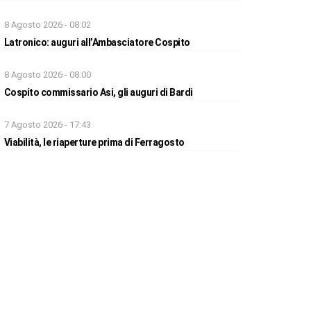
8 Agosto 2026 - 08:02
Latronico: auguri all’Ambasciatore Cospito
8 Agosto 2026 - 08:00
Cospito commissario Asi, gli auguri di Bardi
7 Agosto 2026 - 17:43
Viabilità, le riaperture prima di Ferragosto