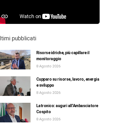
ltimi pubblicati
Risorse idriche, più capillare il
monitoraggio
8 Agosto 2026
Cupparo su risorse, lavoro, energia
e sviluppo
8 Agosto 2026
Latronico: auguri all’Ambasciatore
Cospito
8 Agosto 2026