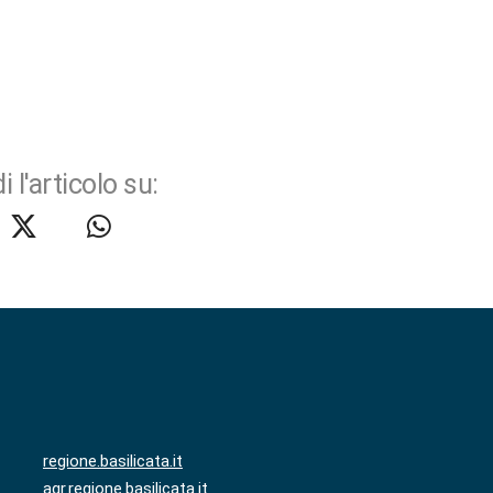
i l'articolo su:
regione.basilicata.it
agr.regione.basilicata.it