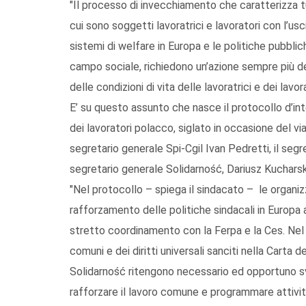
"Il processo di invecchiamento che caratterizza t
cui sono soggetti lavoratrici e lavoratori con l’us
sistemi di welfare in Europa e le politiche pubblich
campo sociale, richiedono un’azione sempre più de
delle condizioni di vita delle lavoratrici e dei lav
E’ su questo assunto che nasce il protocollo d’in
dei lavoratori polacco, siglato in occasione del via
segretario generale Spi-Cgil Ivan Pedretti, il segre
segretario generale Solidarność, Dariusz Kucharsk
"Nel protocollo – spiega il sindacato – le organizz
rafforzamento delle politiche sindacali in Europa a
stretto coordinamento con la Ferpa e la Ces. Nel r
comuni e dei diritti universali sanciti nella Carta d
Solidarność ritengono necessario ed opportuno svil
rafforzare il lavoro comune e programmare attività e