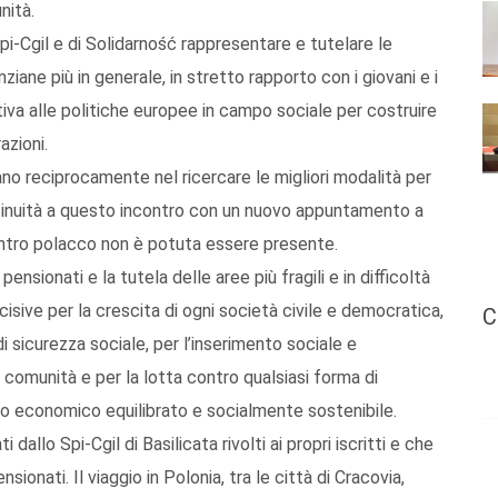
nità.
-Cgil e di Solidarność rappresentare e tutelare le
nziane più in generale, in stretto rapporto con i giovani e i
tiva alle politiche europee in campo sociale per costruire
azioni.
o reciprocamente nel ricercare le migliori modalità per
tinuità a questo incontro con un nuovo appuntamento a
contro polacco non è potuta essere presente.
ensionati e la tutela delle aree più fragili e in difficoltà
cisive per la crescita di ogni società civile e democratica,
C
 di sicurezza sociale, per l’inserimento sociale e
a comunità e per la lotta contro qualsiasi forma di
po economico equilibrato e socialmente sostenibile.
 dallo Spi-Cgil di Basilicata rivolti ai propri iscritti e che
onati. Il viaggio in Polonia, tra le città di Cracovia,