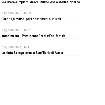
Via libera a impianti di accumulo Bess a Melfi e Picerno
7 Agosto 2026 - 15:59
Bardi: 1,6 milioni per i nostri beni culturali
7 Agosto 2026 - 13:57
Incontro tra il Presidente Bardi e l’on. Mattia
7 Agosto 2026 - 13:11
La ninfa Siringa torna a Sant’Ilario di Atella