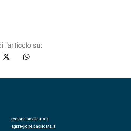
i l'articolo su:
regione.basilicata.it
agr.regione.basilicata.it