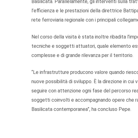
Basilicata. Parallelamente, gli interventi sulla t
l’efficienza e le prestazioni della direttrice Batt
rete ferroviaria regionale con i principali collegame
Nel corso della visita è stata inoltre ribadita l’i
tecniche e soggetti attuatori, quale elemento es
complesse e di grande rilevanza per il territorio.
“Le infrastrutture producono valore quando riesco
nuove possibilità di sviluppo. È la direzione in cu
seguire con attenzione ogni fase del percorso rea
soggetti coinvolti e accompagnando opere che rap
Basilicata contemporanea”, ha concluso Pepe.