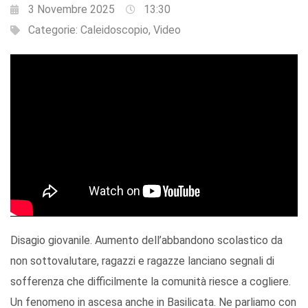
3 Novembre 2025
13:30
Categorie:
Caleidoscopio
,
Video
Disagio giovanile. Aumento dell’abbandono scolastico da
non sottovalutare, ragazzi e ragazze lanciano segnali di
sofferenza che difficilmente la comunità riesce a cogliere.
Un fenomeno in ascesa anche in Basilicata. Ne parliamo con