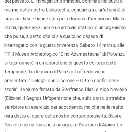
del passato. Li immaginiamo immobili, confinati nei busti di
marmo delle nostre biblioteche, condannati a un’eternità di
citazioni latine buone solo per i discorsi d’occasione. Ma la
storia, quella vera, non è un archivio statico: è un organismo
che pulsa, a patto che ci sia qualcuno capace di
interrogarlo con la giusta irriverenza. Sabato 14 marzo, alle
17, il Museo Archeologico “Dino Adamesteanu” di Potenza
si trasformerà in un laboratorio di questo cortocircuito
temporale. Tra le mura di Palazzo Loffredo viene
presentato “Dialoghi con Cicerone – Oltre i confini della
storia”, il volume firmato da Gianfranco Blasi e Aldo Noviello
(Edizioni Il Segno). Un’operazione che, sulla carta, potrebbe
sembrare un esercizio per accademici, ma che nella realtà
mira dritto al cuore della nostra contemporaneità. Blasi e
Noviello non si limitano a omaggiare l’oratore di Arpino. Lo