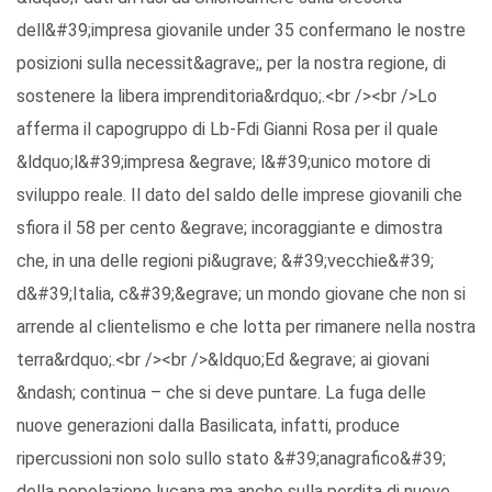
dell&#39;impresa giovanile under 35 confermano le nostre
posizioni sulla necessit&agrave;, per la nostra regione, di
sostenere la libera imprenditoria&rdquo;.<br /><br />Lo
afferma il capogruppo di Lb-Fdi Gianni Rosa per il quale
&ldquo;l&#39;impresa &egrave; l&#39;unico motore di
sviluppo reale. Il dato del saldo delle imprese giovanili che
sfiora il 58 per cento &egrave; incoraggiante e dimostra
che, in una delle regioni pi&ugrave; &#39;vecchie&#39;
d&#39;Italia, c&#39;&egrave; un mondo giovane che non si
arrende al clientelismo e che lotta per rimanere nella nostra
terra&rdquo;.<br /><br />&ldquo;Ed &egrave; ai giovani
&ndash; continua – che si deve puntare. La fuga delle
nuove generazioni dalla Basilicata, infatti, produce
ripercussioni non solo sullo stato &#39;anagrafico&#39;
della popolazione lucana ma anche sulla perdita di nuove