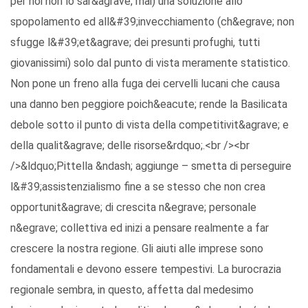
per noi non lo sar&agrave; mai) una soluzione allo
spopolamento ed all&#39;invecchiamento (ch&egrave; non
sfugge l&#39;et&agrave; dei presunti profughi, tutti
giovanissimi) solo dal punto di vista meramente statistico.
Non pone un freno alla fuga dei cervelli lucani che causa
una danno ben peggiore poich&eacute; rende la Basilicata
debole sotto il punto di vista della competitivit&agrave; e
della qualit&agrave; delle risorse&rdquo;.<br /><br
/>&ldquo;Pittella &ndash; aggiunge – smetta di perseguire
l&#39;assistenzialismo fine a se stesso che non crea
opportunit&agrave; di crescita n&egrave; personale
n&egrave; collettiva ed inizi a pensare realmente a far
crescere la nostra regione. Gli aiuti alle imprese sono
fondamentali e devono essere tempestivi. La burocrazia
regionale sembra, in questo, affetta dal medesimo