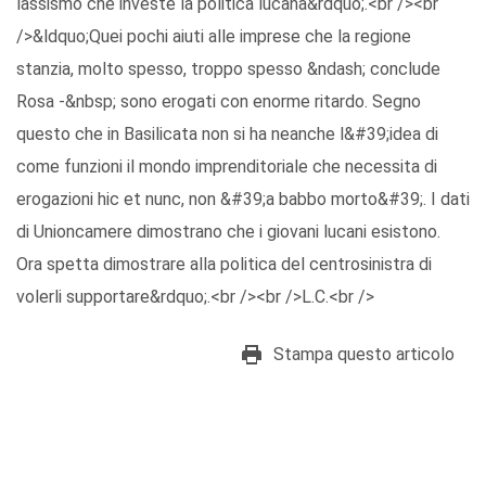
lassismo che investe la politica lucana&rdquo;.<br /><br
/>&ldquo;Quei pochi aiuti alle imprese che la regione
stanzia, molto spesso, troppo spesso &ndash; conclude
Rosa -&nbsp; sono erogati con enorme ritardo. Segno
questo che in Basilicata non si ha neanche l&#39;idea di
come funzioni il mondo imprenditoriale che necessita di
erogazioni hic et nunc, non &#39;a babbo morto&#39;. I dati
di Unioncamere dimostrano che i giovani lucani esistono.
Ora spetta dimostrare alla politica del centrosinistra di
volerli supportare&rdquo;.<br /><br />L.C.<br />
Stampa questo articolo