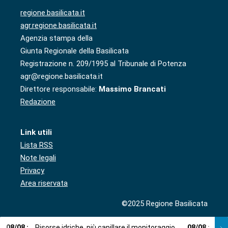
regione.basilicata.it
agr.regione.basilicata.it
Agenzia stampa della
Giunta Regionale della Basilicata
Registrazione n. 209/1995 al Tribunale di Potenza
agr@regione.basilicata.it
Direttore responsabile:
Massimo Brancati
Redazione
Link utili
Lista RSS
Note legali
Privacy
Area riservata
©2025 Regione Basilicata
08
/
08
:
Risorse idriche, più capillare il monitoraggio
08
/
08
:
Cup