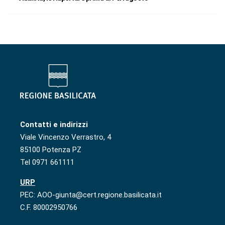
Contatti e indirizzi
Viale Vincenzo Verrastro, 4
85100 Potenza PZ
Tel 0971 661111
URP
PEC: AOO-giunta@cert.regione.basilicata.it
C.F. 80002950766