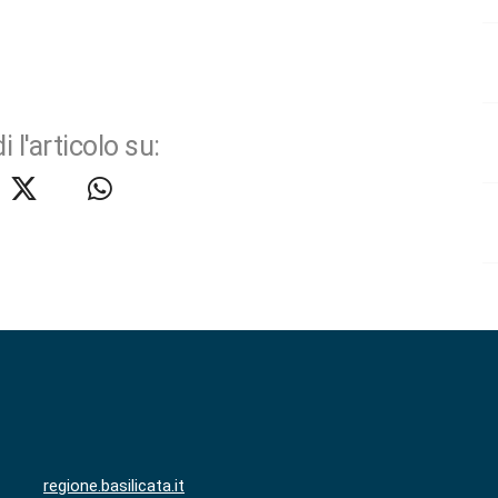
i l'articolo su:
regione.basilicata.it