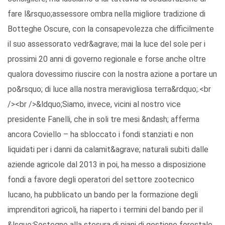
fare l&rsquo;assessore ombra nella migliore tradizione di
Botteghe Oscure, con la consapevolezza che difficilmente
il suo assessorato vedr&agrave; mai la luce del sole per i
prossimi 20 anni di governo regionale e forse anche oltre
qualora dovessimo riuscire con la nostra azione a portare un
po&rsquo; di luce alla nostra meravigliosa terra&rdquo;.<br
/><br />&ldquo;Siamo, invece, vicini al nostro vice
presidente Fanelli, che in soli tre mesi &ndash; afferma
ancora Coviello – ha sbloccato i fondi stanziati e non
liquidati per i danni da calamit&agrave; naturali subiti dalle
aziende agricole dal 2013 in poi, ha messo a disposizione
fondi a favore degli operatori del settore zootecnico
lucano, ha pubblicato un bando per la formazione degli
imprenditori agricoli, ha riaperto i termini del bando per il
&lsquo;Sostegno alla stesura di piani di gestione forestale