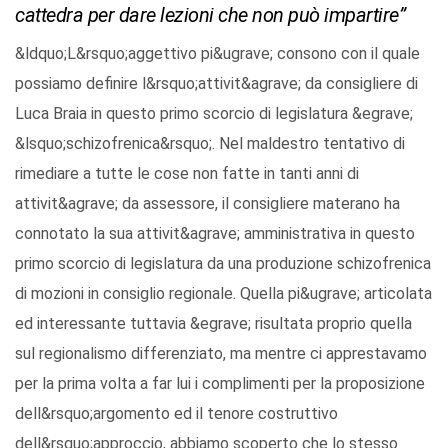
cattedra per dare lezioni che non può impartire”
&ldquo;L&rsquo;aggettivo pi&ugrave; consono con il quale
possiamo definire l&rsquo;attivit&agrave; da consigliere di
Luca Braia in questo primo scorcio di legislatura &egrave;
&lsquo;schizofrenica&rsquo;. Nel maldestro tentativo di
rimediare a tutte le cose non fatte in tanti anni di
attivit&agrave; da assessore, il consigliere materano ha
connotato la sua attivit&agrave; amministrativa in questo
primo scorcio di legislatura da una produzione schizofrenica
di mozioni in consiglio regionale. Quella pi&ugrave; articolata
ed interessante tuttavia &egrave; risultata proprio quella
sul regionalismo differenziato, ma mentre ci apprestavamo
per la prima volta a far lui i complimenti per la proposizione
dell&rsquo;argomento ed il tenore costruttivo
dell&rsquo;approccio, abbiamo scoperto che lo stesso