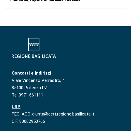
Contatti e indirizzi
Viale Vincenzo Verrastro, 4
85100 Potenza PZ
Tel 0971 661111
URP
PEC: AOO-giunta@cert.regione.basilicata.it
C.F. 80002950766