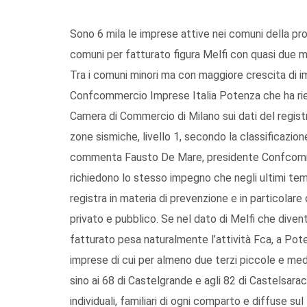
Sono 6 mila le imprese attive nei comuni della prov
comuni per fatturato figura Melfi con quasi due mi
Tra i comuni minori ma con maggiore crescita di im
Confcommercio Imprese Italia Potenza che ha riel
Camera di Commercio di Milano sui dati del regist
zone sismiche, livello 1, secondo la classificazion
commenta Fausto De Mare, presidente Confcomme
richiedono lo stesso impegno che negli ultimi tempi
registra in materia di prevenzione e in particolar
privato e pubblico. Se nel dato di Melfi che dive
fatturato pesa naturalmente l’attività Fca, a Po
imprese di cui per almeno due terzi piccole e med
sino ai 68 di Castelgrande e agli 82 di Castelsara
individuali, familiari di ogni comparto e diffuse su