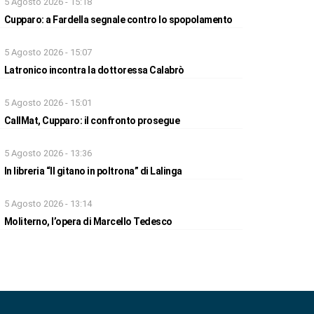
5 Agosto 2026 - 15:18
Cupparo: a Fardella segnale contro lo spopolamento
5 Agosto 2026 - 15:07
Latronico incontra la dottoressa Calabrò
5 Agosto 2026 - 15:01
CallMat, Cupparo: il confronto prosegue
5 Agosto 2026 - 13:36
In libreria “Il gitano in poltrona” di Lalinga
5 Agosto 2026 - 13:14
Moliterno, l’opera di Marcello Tedesco