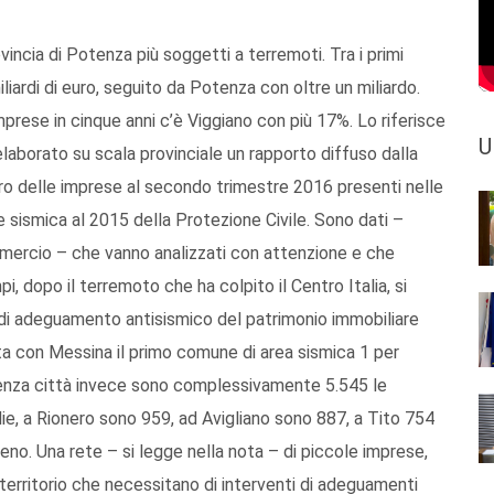
incia di Potenza più soggetti a terremoti. Tra i primi
liardi di euro, seguito da Potenza con oltre un miliardo.
prese in cinque anni c’è Viggiano con più 17%. Lo riferisce
U
aborato su scala provinciale un rapporto diffuso dalla
ro delle imprese al secondo trimestre 2016 presenti nelle
e sismica al 2015 della Protezione Civile. Sono dati –
rcio – che vanno analizzati con attenzione e che
, dopo il terremoto che ha colpito il Centro Italia, si
e di adeguamento antisismico del patrimonio immobiliare
nta con Messina il primo comune di area sismica 1 per
tenza città invece sono complessivamente 5.545 le
ie, a Rionero sono 959, ad Avigliano sono 887, a Tito 754
ceno. Una rete – si legge nella nota – di piccole imprese,
l territorio che necessitano di interventi di adeguamenti