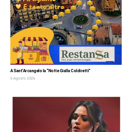
A Sant’Arcangelo la “Notte Gialla Coldiretti”
6 Agosto 2026