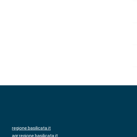
regione.basilicata.it
agr.regione.basilicata.it