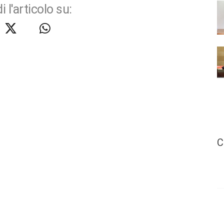
i l'articolo su:
C