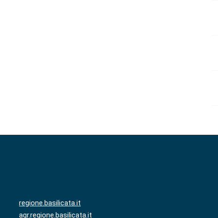
regione.basilicata.it
agr.regione.basilicata.it