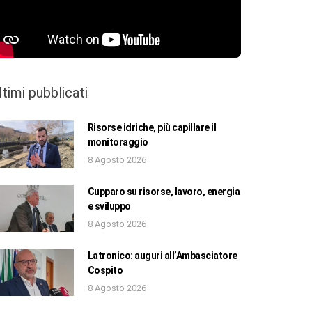
ltimi pubblicati
Risorse idriche, più capillare il
monitoraggio
8 Agosto 2026
Cupparo su risorse, lavoro, energia
e sviluppo
8 Agosto 2026
Latronico: auguri all’Ambasciatore
Cospito
8 Agosto 2026