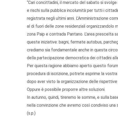
“Cari concittadini, il mercato del sabato si svolg
e rischi sulla pubblica incolumità per tutti i citta
registrata negli ultimi anni. L’Amministrazione com
al di fuori delle zone residenziali organizzandolo 
zona Paip e contrada Pantano. L’area prescelta sa
queste iniziative: bagni, fermate autobus, parche
crediamo sia fondamentale anche in questa circost
della partecipazione democratica dei cittadini alle
Per questa ragione abbiamo aperto questo forum. 
procedura di iscrizione, potrete esprime la vostra 
dopo aver visto la organizzazione delle rispettiv
Oppure è possibile proporre altre soluzioni.
In autunno, quindi, tireremo le somme, e sulla bas
nella convinzione che avremo così condiviso una sc
(s.p.)