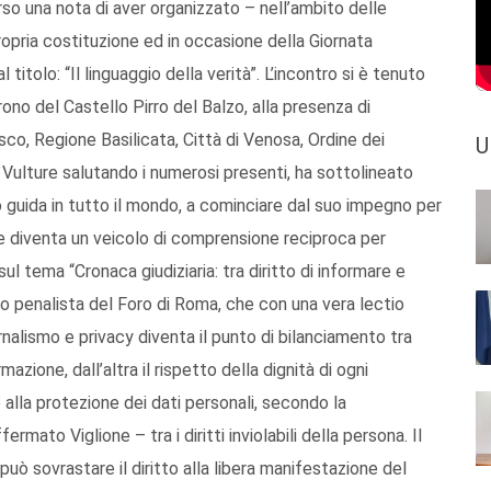
rso una nota di aver organizzato – nell’ambito delle
ropria costituzione ed in occasione della Giornata
itolo: “Il linguaggio della verità”. L’incontro si è tenuto
ono del Castello Pirro del Balzo, alla presenza di
nesco, Regione Basilicata, Città di Venosa, Ordine dei
U
l Vulture salutando i numerosi presenti, ha sottolineato
o guida in tutto il mondo, a cominciare dal suo impegno per
ione diventa un veicolo di comprensione reciproca per
sul tema “Cronaca giudiziaria: tra diritto di informare e
o penalista del Foro di Roma, che con una vera lectio
rnalismo e privacy diventa il punto di bilanciamento tra
ormazione, dall’altra il rispetto della dignità di ogni
 e alla protezione dei dati personali, secondo la
rmato Viglione – tra i diritti inviolabili della persona. Il
può sovrastare il diritto alla libera manifestazione del