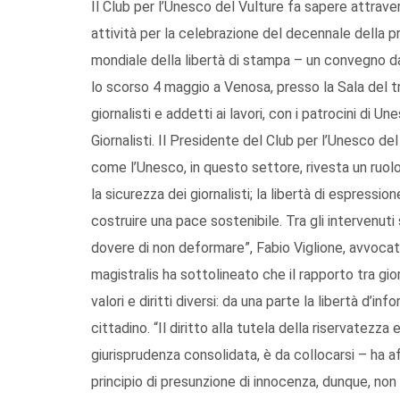
Il Club per l’Unesco del Vulture fa sapere attrave
attività per la celebrazione del decennale della p
mondiale della libertà di stampa – un convegno dal t
lo scorso 4 maggio a Venosa, presso la Sala del tr
giornalisti e addetti ai lavori, con i patrocini di U
Giornalisti. Il Presidente del Club per l’Unesco de
come l’Unesco, in questo settore, rivesta un ruol
la sicurezza dei giornalisti; la libertà di espress
costruire una pace sostenibile. Tra gli intervenuti 
dovere di non deformare”, Fabio Viglione, avvocat
magistralis ha sottolineato che il rapporto tra gio
valori e diritti diversi: da una parte la libertà d’inf
cittadino. “Il diritto alla tutela della riservatezza
giurisprudenza consolidata, è da collocarsi – ha affe
principio di presunzione di innocenza, dunque, non 