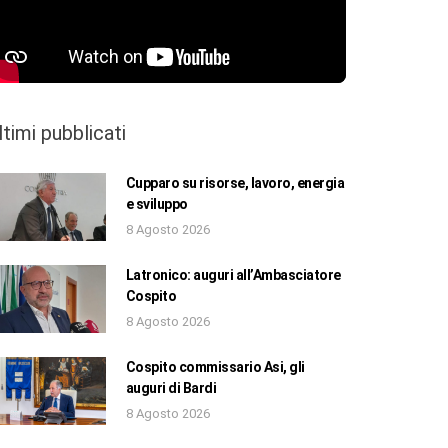
ltimi pubblicati
Cupparo su risorse, lavoro, energia
e sviluppo
8 Agosto 2026
Latronico: auguri all’Ambasciatore
Cospito
8 Agosto 2026
Cospito commissario Asi, gli
auguri di Bardi
8 Agosto 2026