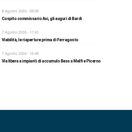
8 Agosto 2026 - 08:00
Cospito commissario Asi, gli auguri di Bardi
7 Agosto 2026 - 17:43
Viabilità, le riaperture prima di Ferragosto
7 Agosto 2026 - 16:48
Via libera a impianti di accumulo Bess a Melfi e Picerno