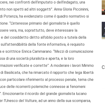
cere, nei confronti dell’imputato o dell’indagato, una
to non spetti ad altri soggetti”. Anna Gloria Piccininni,
di Potenza, ha evidenziato come il quadro normativo si
zione. “L’interesse primario del giornalista è quello
essere vera, ma, soprattutto, deve interessare la
 e del cosiddetto diritto all’oblio posto a tutela della
 sull’attendibilità della fonte informativa, è requisito
sta e scrittrice Enrica Cammarano. “Mezzi di comunicazione
ssa di una società pluralista e aperta, e la loro
ormazioni verificate e corrette”. A moderare i lavori Mimmo
C
di Basilicata, che ha rimarcato il rapporto che lega libertà
 con particolare riferimento al processo penale, tema che
 luce delle ricorrenti polemiche connesse ai fenomeni
 Emozionante il ricordo del grande giornalista lucano
er l’Unesco del Vulture, ad un anno della sua scomparsa,