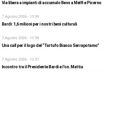
Via libera a impianti di accumulo Bess a Melfi e Picerno
7 Agosto 2026 - 15:59
Bardi: 1,6 milioni per i nostri beni culturali
7 Agosto 2026 - 13:58
Una call per il logo del “Tartufo Bianco Serrapotamo”
7 Agosto 2026 - 13:57
Incontro tra il Presidente Bardi e l’on. Mattia