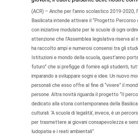
(ACR) – Anche per l’anno scolastico 2019-2020, l’U
Basilicata intende attivare il “Progetto Percorso d
con iniziative modulate per le scuole di ogni ordin
attenzione che l’Assemblea legislativa riserva al m
ha raccolto ampi e numerosi consensi tra gli stude
Istituzioni e mondo della scuola, quest’anno porta 
futuro” che si prefigge di fornire agli studenti, tut
imparando a sviluppare sogni e idee. Un nuovo modo 
personali che esso offre al fine di “vivere” il mon
persone. Altra novità riguarda il progetto “Il pe
dedicato alla storia contemporanea della Basilicata 
culturali. ‘A scuola di legalità’, invece, è un percor
per trasmettere ai giovani consapevolezza e sensib
ludopatia e i reati ambientali”.