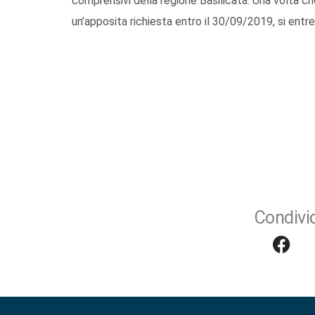
comprensivi della regione Basilicata. Una volta c
un’apposita richiesta entro il 30/09/2019, si entr
Condivid