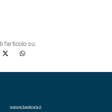
i l'articolo su:
regione.basilicata.it