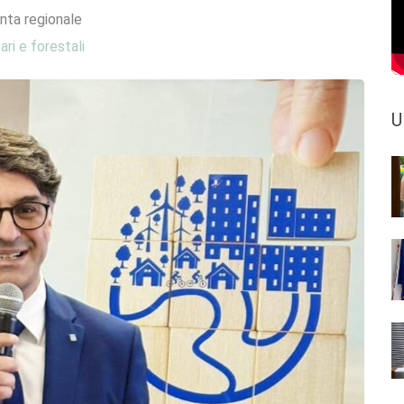
nta regionale
ari e forestali
U