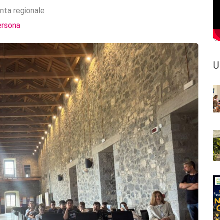
nta regionale
ersona
U