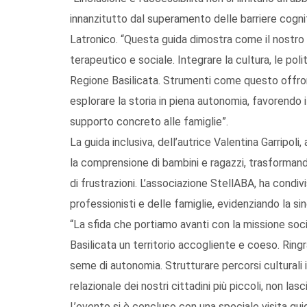
innanzitutto dal superamento delle barriere cogni
Latronico. “Questa guida dimostra come il nostro
terapeutico e sociale. Integrare la cultura, le politi
Regione Basilicata. Strumenti come questo offrono a
esplorare la storia in piena autonomia, favorendo 
supporto concreto alle famiglie”.
La guida inclusiva, dell’autrice Valentina Garripol
la comprensione di bambini e ragazzi, trasformando
di frustrazioni. L’associazione StellABA, ha condiv
professionisti e delle famiglie, evidenziando la sin
“La sfida che portiamo avanti con la missione soci
Basilicata un territorio accogliente e coeso. Ringr
seme di autonomia. Strutturare percorsi culturali i
relazionale dei nostri cittadini più piccoli, non la
L’evento si è concluso con una speciale visita guid