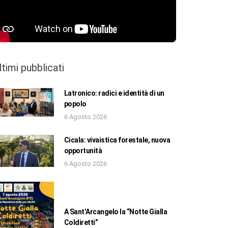
ltimi pubblicati
Latronico: radici e identità di un
popolo
6 Agosto 2026
Cicala: vivaistica forestale, nuova
opportunità
6 Agosto 2026
A Sant’Arcangelo la “Notte Gialla
Coldiretti”