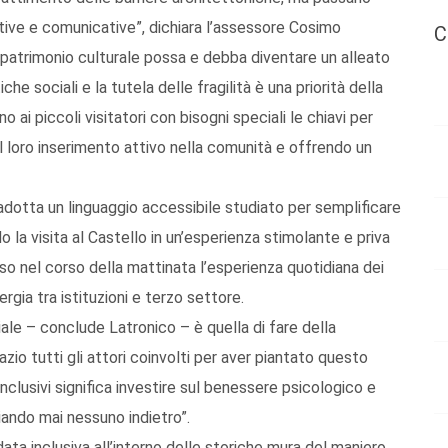
tive e comunicative”, dichiara l’assessore Cosimo
C
 patrimonio culturale possa e debba diventare un alleato
che sociali e la tutela delle fragilità è una priorità della
i piccoli visitatori con bisogni speciali le chiavi per
il loro inserimento attivo nella comunità e offrendo un
i, adotta un linguaggio accessibile studiato per semplificare
 la visita al Castello in un’esperienza stimolante e priva
iso nel corso della mattinata l’esperienza quotidiana dei
ergia tra istituzioni e terzo settore.
ale – conclude Latronico – è quella di fare della
azio tutti gli attori coinvolti per aver piantato questo
nclusivi significa investire sul benessere psicologico e
sciando mai nessuno indietro”.
ata inclusiva all’interno delle storiche mura del maniero