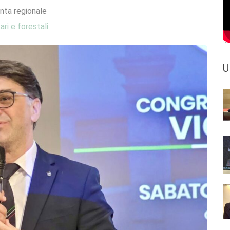
nta regionale
ari e forestali
U