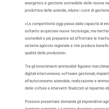
energetico e gestione sostenibile delle risorse na
produttiva delle aziende, ridurre i costi di gestion
«La competitività oggi passa dalla capacità di inn
soltanto acquistare nuove tecnologie, ma mettere l
sostenibili e più preparate ad affrontare le trasfo
sistema agricolo regionale e che produce benefici c
qualità delle produzioni».
Tra gli investimenti ammissibili figurano macchinar
digitali interconnessi, software gestionali, impiant
all’autoconsumo aziendale, realizzazione e ammode
delle colture e interventi finalizzati al risparmio id
Possono presentare domanda gli imprenditori agrico
territorio regionale. Le istanze dovranno essere i