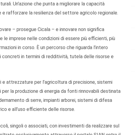
turali. Un’azione che punta a migliorare la capacità
e e rafforzare la resilienza del settore agricolo regionale.
ovare – prosegue Cicala – e innovare non significa
e imprese nelle condizioni di essere più efficienti, più
rmazioni in corso. È un percorso che riguarda l’intero
oncreti in termini di redditività, tutela delle risorse e
i e attrezzature per l’agricoltura di precisione, sistemi
i per la produzione di energia da fonti rinnovabili destinata
rnamento di serre, impianti arborei, sistemi di difesa
rico e all’uso efficiente delle risorse.
li, singoli o associati, con investimenti da realizzare sul
noltrate esclusivamente attraverso il portale SIAN entro il