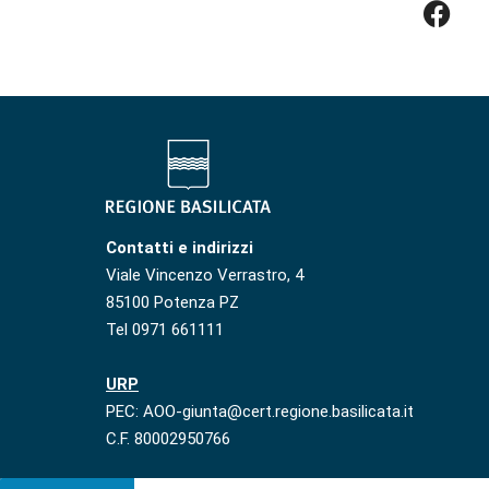
Contatti e indirizzi
Viale Vincenzo Verrastro, 4
85100 Potenza PZ
Tel 0971 661111
URP
PEC: AOO-giunta@cert.regione.basilicata.it
C.F. 80002950766