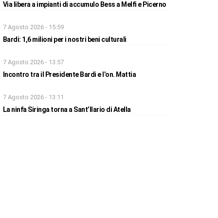
Via libera a impianti di accumulo Bess a Melfi e Picerno
7 Agosto 2026 - 15:59
Bardi: 1,6 milioni per i nostri beni culturali
7 Agosto 2026 - 13:57
Incontro tra il Presidente Bardi e l’on. Mattia
7 Agosto 2026 - 13:11
La ninfa Siringa torna a Sant’Ilario di Atella