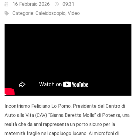
16 Febbraio 2026
09:31
Categorie:
Caleidoscopio
,
Video
Incontriamo Feliciano Lo Pomo, Presidente del Centro di
Aiuto alla Vita (CAV) “Gianna Beretta Molla” di Potenza, una
realtà che da anni rappresenta un porto sicuro per la
maternità fragile nel capoluogo lucano. Ai microfoni di