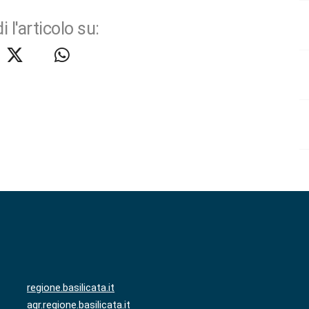
i l'articolo su:
regione.basilicata.it
agr.regione.basilicata.it