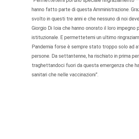
“Permettetemi poi uno speciale ringraziamento – 
hanno fatto parte di questa Amministrazione. Gra
svolto in questi tre anni e che nessuno di noi de
Giorgio Di Ioia che hanno onorato il loro impegno
istituzionale. E permettetemi un ultimo ringrazia
Pandemia forse è sempre stato troppo solo ad af
persone. Da settantenne, ha rischiato in prima pe
traghettandoci fuori da questa emergenza che ha vis
sanitari che nelle vaccinazioni”.