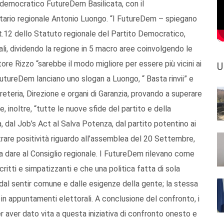
o democratico FutureDem Basilicata, con il
etario regionale Antonio Luongo. “I FutureDem – spiegano
rt.12 dello Statuto regionale del Partito Democratico,
ali, dividendo la regione in 5 macro aree coinvolgendo le
atore Rizzo “sarebbe il modo migliore per essere più vicini ai
U
 i FutureDem lanciano uno slogan a Luongo, “ Basta rinvii” e
eteria, Direzione e organi di Garanzia, provando a superare
, inoltre, “tutte le nuove sfide del partito e della
, dal Job’s Act al Salva Potenza, dal partito potentino ai
rare positività riguardo all’assemblea del 20 Settembre,
da dare al Consiglio regionale. I FutureDem rilevano come
iscritti e simpatizzanti e che una politica fatta di sola
 dal sentir comune e dalle esigenze della gente; la stessa
 appuntamenti elettorali. A conclusione del confronto, i
aver dato vita a questa iniziativa di confronto onesto e