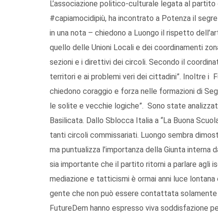
L’associazione politico-culturale legata al partit
#capiamocidipiù, ha incontrato a Potenza il segr
in una nota – chiedono a Luongo il rispetto dell’a
quello delle Unioni Locali e dei coordinamenti zon
sezioni e i direttivi dei circoli. Secondo il coordin
territori e ai problemi veri dei cittadini”. Inoltre
chiedono coraggio e forza nelle formazioni di Segr
le solite e vecchie logiche”. Sono state analizzate
Basilicata. Dallo Sblocca Italia a “La Buona Scuola
tanti circoli commissariati. Luongo sembra dimost
ma puntualizza l’importanza della Giunta interna 
sia importante che il partito ritorni a parlare agli 
mediazione e tatticismi è ormai anni luce lontana
gente che non può essere contattata solamente in
FutureDem hanno espresso viva soddisfazione per 