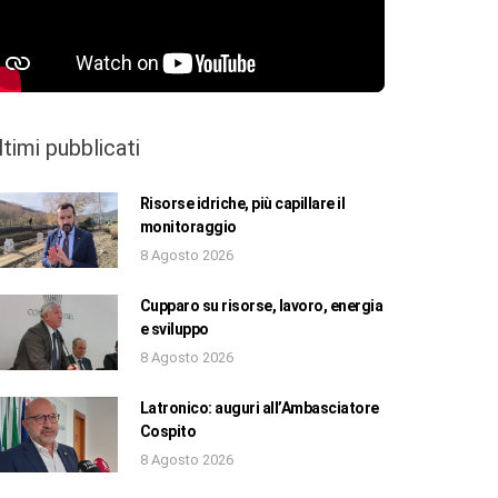
ltimi pubblicati
Risorse idriche, più capillare il
monitoraggio
8 Agosto 2026
Cupparo su risorse, lavoro, energia
e sviluppo
8 Agosto 2026
Latronico: auguri all’Ambasciatore
Cospito
8 Agosto 2026