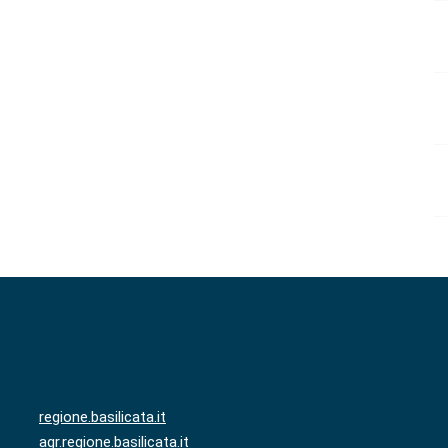
regione.basilicata.it
agr.regione.basilicata.it