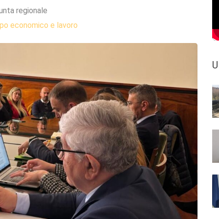
unta regionale
ppo economico e lavoro
U