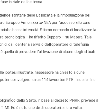
 fase iniziale della stessa.
de sanitarie della Basilicata è la rimodulazione del
umero Europeo Armonizzato-NEA per l’accesso alle cure
itoriali a bassa intensità. Stiamo cercando di localizzare la
tura tecnologica – ha riferito Cupparo – su Matera. Tale
 di call center a servizio dell’operatore di telefonia
è quella di prevedere l’attivazione di alcuni degli attuali
e ipotesi illustrate, l’assessore ha chiesto alcune
 poter coinvolgere circa 114 lavoratori FTE fino alla fine
 Poligrafico dello Stato, in base al decreto PNRR, prevede il
 TIM). Ed è noto che detti operatori, a loro volta,