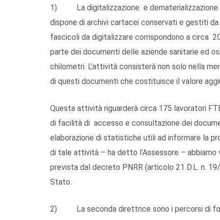
1) La digitalizzazione e dematerializzazione de
dispone di archivi cartacei conservati e gestiti da 
fascicoli da digitalizzare corrispondono a circa 20
parte dei documenti delle aziende sanitarie ed o
chilometri. L’attività consisterà non solo nella 
di questi documenti che costituisce il valore aggiu
Questa attività riguarderà circa 175 lavoratori FTE 
di facilità di accesso e consultazione dei document
elaborazione di statistiche utili ad informare la 
di tale attività – ha detto l’Assessore – abbiamo 
prevista dal decreto PNRR (articolo 21 D.L. n. 19/
Stato.
2) La seconda direttrice sono i percorsi di for