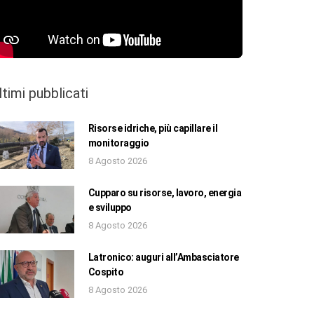
ltimi pubblicati
Risorse idriche, più capillare il
monitoraggio
8 Agosto 2026
Cupparo su risorse, lavoro, energia
e sviluppo
8 Agosto 2026
Latronico: auguri all’Ambasciatore
Cospito
8 Agosto 2026