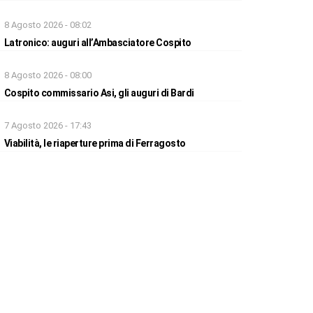
8 Agosto 2026 - 08:02
Latronico: auguri all’Ambasciatore Cospito
8 Agosto 2026 - 08:00
Cospito commissario Asi, gli auguri di Bardi
7 Agosto 2026 - 17:43
Viabilità, le riaperture prima di Ferragosto