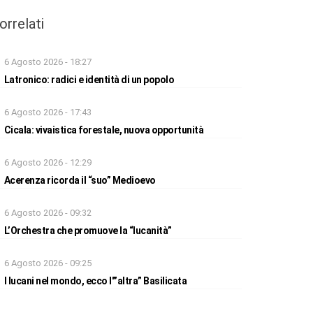
orrelati
6 Agosto 2026 - 18:27
Latronico: radici e identità di un popolo
6 Agosto 2026 - 17:43
Cicala: vivaistica forestale, nuova opportunità
6 Agosto 2026 - 12:29
Acerenza ricorda il “suo” Medioevo
6 Agosto 2026 - 09:32
L’Orchestra che promuove la “lucanità”
6 Agosto 2026 - 09:25
I lucani nel mondo, ecco l'”altra” Basilicata