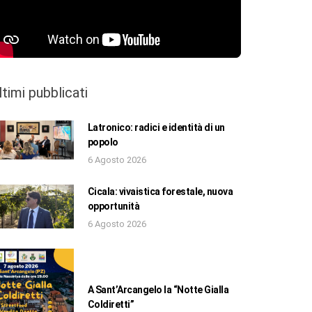
ltimi pubblicati
Latronico: radici e identità di un
popolo
6 Agosto 2026
Cicala: vivaistica forestale, nuova
opportunità
6 Agosto 2026
A Sant’Arcangelo la “Notte Gialla
Coldiretti”