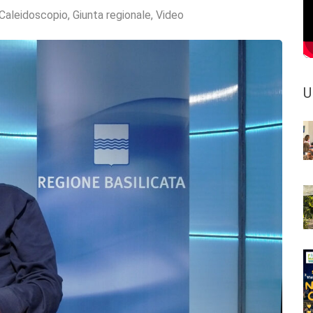
Caleidoscopio
,
Giunta regionale
,
Video
U