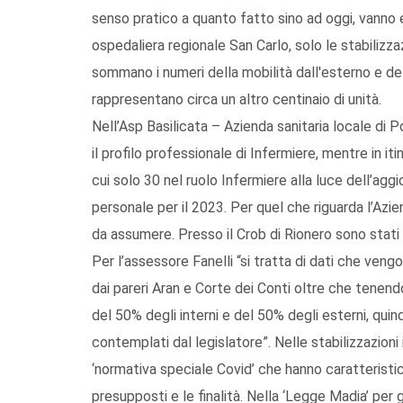
senso pratico a quanto fatto sino ad oggi, vanno ev
ospedaliera regionale San Carlo, solo le stabilizza
sommano i numeri della mobilità dall'esterno e de
rappresentano circa un altro centinaio di unità.
Nell’Asp Basilicata – Azienda sanitaria locale di P
il profilo professionale di Infermiere, mentre in it
cui solo 30 nel ruolo Infermiere alla luce dell’ag
personale per il 2023. Per quel che riguarda l’Azien
da assumere. Presso il Crob di Rionero sono stati s
Per l’assessore Fanelli “si tratta di dati che ven
dai pareri Aran e Corte dei Conti oltre che tene
del 50% degli interni e del 50% degli esterni, quin
contemplati dal legislatore”. Nelle stabilizzazioni
‘normativa speciale Covid’ che hanno caratterist
presupposti e le finalità. Nella ‘Legge Madia’ per 