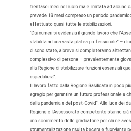
trentasei mesi nel ruolo ma è limitata ad alcune c
prevede 18 mesi compreso un periodo pandemico di
effettuato quasi tutte le stabilizzazioni.
“Dai numeri si evidenzia il grande lavoro che l’As
stabilità ad una vasta platea professionale” – dice
ci sono state, a breve si completeranno altretta
complessivo di persone – prevalentemente giova
alla Regione di stabilizzare funzioni essenziali qu
ospedaliera”.
Il lavoro fatto dalla Regione Basilicata in poco p
egregio per garantire un futuro professionale a chi
della pandemia e del post-Covid”. Alla luce dei dat
Regione e l’Assessorato competente stanno già da
uno scorrimento delle graduatorie per chi ne avess
strumentalizzazione risulta becera e fuorviante pe