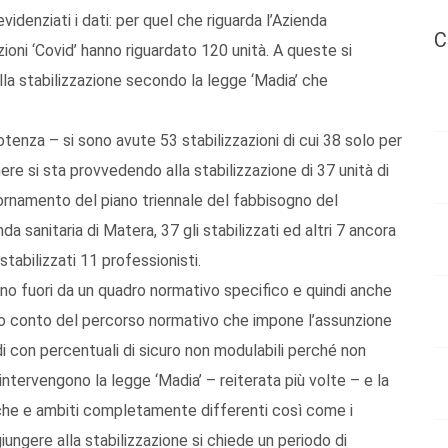
idenziati i dati: per quel che riguarda l’Azienda
C
zioni ‘Covid’ hanno riguardato 120 unità. A queste si
lla stabilizzazione secondo la legge ‘Madia’ che
otenza – si sono avute 53 stabilizzazioni di cui 38 solo per
inere si sta provvedendo alla stabilizzazione di 37 unità di
giornamento del piano triennale del fabbisogno del
da sanitaria di Matera, 37 gli stabilizzati ed altri 7 ancora
tabilizzati 11 professionisti.
gono fuori da un quadro normativo specifico e quindi anche
ndo conto del percorso normativo che impone l’assunzione
di con percentuali di sicuro non modulabili perché non
 intervengono la legge ‘Madia’ – reiterata più volte – e la
iche e ambiti completamente differenti così come i
giungere alla stabilizzazione si chiede un periodo di