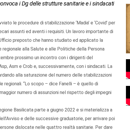
onvoca i Dg delle strutture sanitarie e i sindacati
vviato le procedure di stabilizzazione ‘Madia’ e ‘Covid’ per
ecari assunti ed aventi i requisiti. Un lavoro importante di
l’Ufficio preposto che hanno studiato ed applicato la
e regionale alla Salute e alle Politiche della Persona
embre prossimo un incontro con i dirigenti del
o, Asp, Asm e Crob e, successivamente, con i sindacati. La
uardando alla saturazione del numero delle stabilizzazioni
 regionali. “Lo scopo – dice Fanelli – è quello di
maggior numero di assunzioni nel rispetto degli impegni
Regione Basilicata parte a giugno 2022 e si materializza a
l’Avviso e delle successive graduatorie, per arrivare poi
persone dislocate nelle quattro realtà sanitarie. Per dare