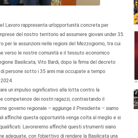
 del Lavoro rappresenta un’opportunità concreta per
imprese del nostro territorio ad assumere giovani under 35.
o per le assunzioni nelle regioni del Mezzogiorno, tra cui
one verso le nostre comunità e il tessuto economico
egione Basilicata, Vito Bardi, dopo la firma del decreto
i di persone sotto i 35 anni mai occupate a tempo
 2024.
are un impulso significativo alla lotta contro la
le competenze dei nostri ragazzi, contrastando il
Come governo regionale – aggiunge il Presidente – siamo
ali affinché questa opportunità venga colta al meglio e si
 qualificati. Lavoreremo affinché questi strumenti siano
e adeguate, con l’obiettivo di rendere la Basilicata una