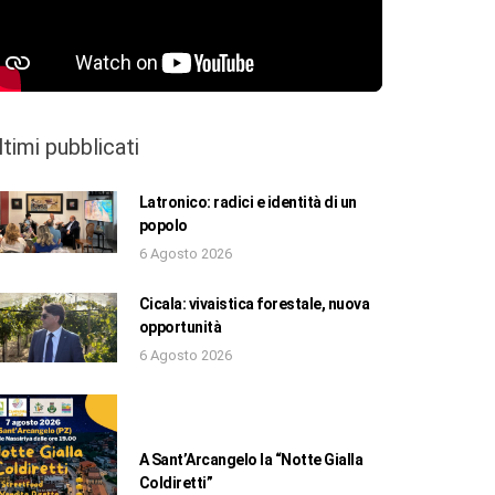
ltimi pubblicati
Latronico: radici e identità di un
popolo
6 Agosto 2026
Cicala: vivaistica forestale, nuova
opportunità
6 Agosto 2026
A Sant’Arcangelo la “Notte Gialla
Coldiretti”