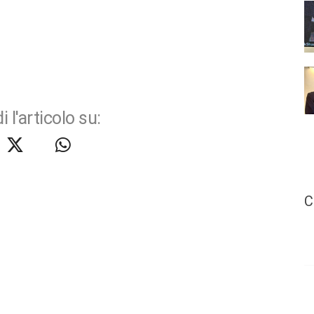
i l'articolo su:
C