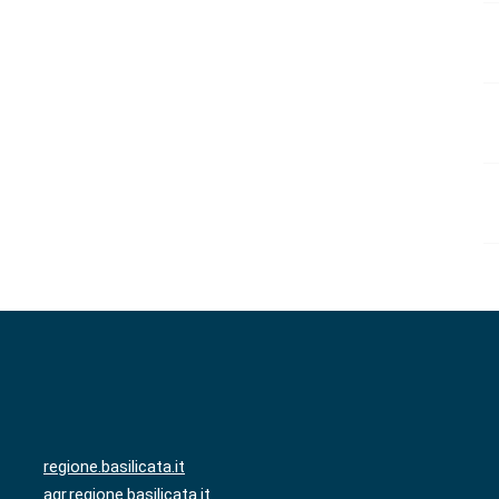
regione.basilicata.it
agr.regione.basilicata.it