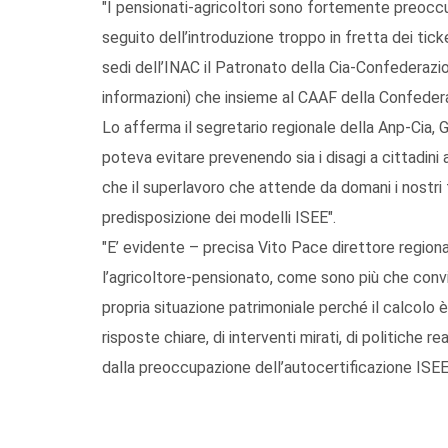
"I pensionati-agricoltori sono fortemente preoccu
seguito dell’introduzione troppo in fretta dei ticke
sedi dell’INAC il Patronato della Cia-Confederazio
informazioni) che insieme al CAAF della Confedera
Lo afferma il segretario regionale della Anp-Cia, 
poteva evitare prevenendo sia i disagi a cittadini a
che il superlavoro che attende da domani i nostri 
predisposizione dei modelli ISEE".
"E’ evidente – precisa Vito Pace direttore regiona
l’agricoltore-pensionato, come sono più che convin
propria situazione patrimoniale perché il calcolo 
risposte chiare, di interventi mirati, di politiche
dalla preoccupazione dell’autocertificazione ISEE p