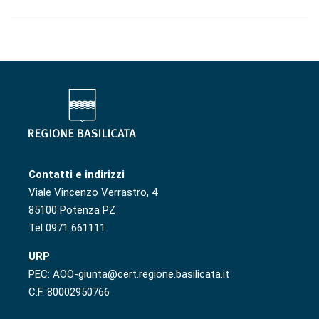
Contatti e indirizzi
Viale Vincenzo Verrastro, 4
85100 Potenza PZ
Tel 0971 661111
URP
PEC: AOO-giunta@cert.regione.basilicata.it
C.F. 80002950766