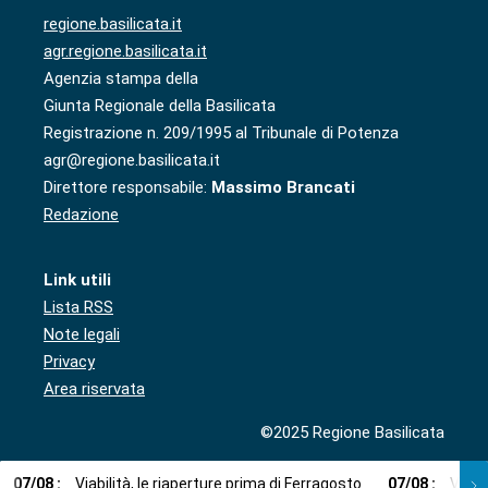
regione.basilicata.it
agr.regione.basilicata.it
Agenzia stampa della
Giunta Regionale della Basilicata
Registrazione n. 209/1995 al Tribunale di Potenza
agr@regione.basilicata.it
Direttore responsabile:
Massimo Brancati
Redazione
Link utili
Lista RSS
Note legali
Privacy
Area riservata
©2025 Regione Basilicata
07
/
08
:
Viabilità, le riaperture prima di Ferragosto
07
/
08
:
Via l