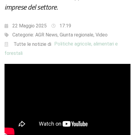
imprese del settore.
22 Maggio 2025
17:19
Categorie:
AGR News
,
Giunta regionale
,
Video
Politiche agricole, alimentari e
Tutte le notizie di
forestali