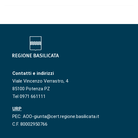
Contatti e indirizzi
Viale Vincenzo Verrastro, 4
85100 Potenza PZ
Tel 0971 661111
URP
PEC: AOO-giunta@cert.regione.basilicata.it
C.F. 80002950766