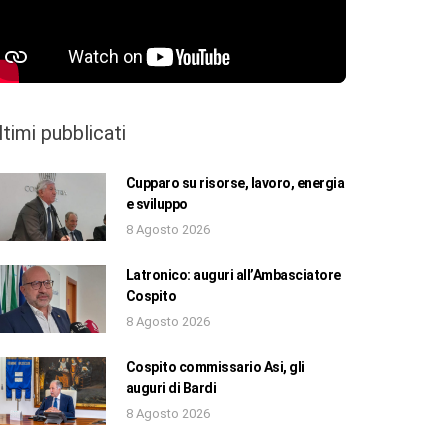
ltimi pubblicati
Cupparo su risorse, lavoro, energia
e sviluppo
8 Agosto 2026
Latronico: auguri all’Ambasciatore
Cospito
8 Agosto 2026
Cospito commissario Asi, gli
auguri di Bardi
8 Agosto 2026