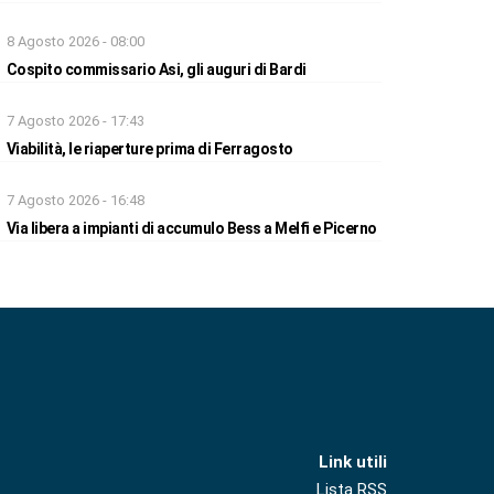
8 Agosto 2026 - 08:00
Cospito commissario Asi, gli auguri di Bardi
7 Agosto 2026 - 17:43
Viabilità, le riaperture prima di Ferragosto
7 Agosto 2026 - 16:48
Via libera a impianti di accumulo Bess a Melfi e Picerno
Link utili
Lista RSS