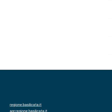
regione.basilicata.it
agr.regione.basilicata.it