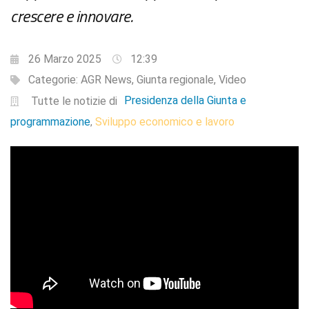
crescere e innovare.
26 Marzo 2025
12:39
Categorie:
AGR News
,
Giunta regionale
,
Video
Presidenza della Giunta e
Tutte le notizie di
programmazione
Sviluppo economico e lavoro
,