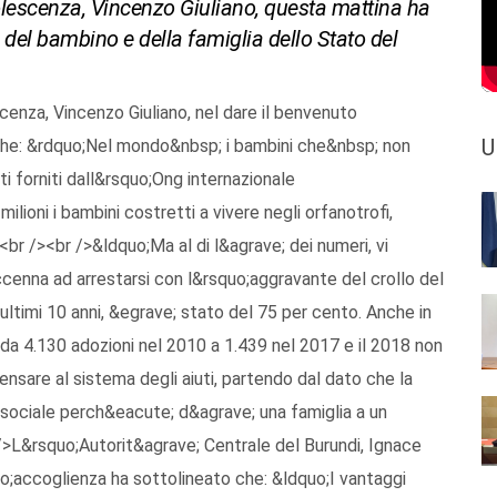
adolescenza, Vincenzo Giuliano, questa mattina ha
del bambino e della famiglia dello Stato del
cenza, Vincenzo Giuliano, nel dare il benvenuto
U
che: &rdquo;Nel mondo&nbsp; i bambini che&nbsp; non
i forniti dall&rsquo;Ong internazionale
ilioni i bambini costretti a vivere negli orfanotrofi,
<br /><br />&ldquo;Ma al di l&agrave; dei numeri, vi
enna ad arrestarsi con l&rsquo;aggravante del crollo del
 ultimi 10 anni, &egrave; stato del 75 per cento. Anche in
 da 4.130 adozioni nel 2010 a 1.439 nel 2017 e il 2018 non
nsare al sistema degli aiuti, partendo dal dato che la
 sociale perch&eacute; d&agrave; una famiglia a un
>L&rsquo;Autorit&agrave; Centrale del Burundi, Ignace
uo;accoglienza ha sottolineato che: &ldquo;I vantaggi