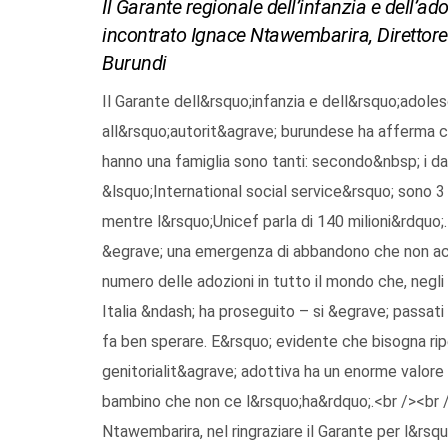
Il Garante regionale dell’infanzia e dell’
incontrato Ignace Ntawembarira, Direttore 
Burundi
Il Garante dell&rsquo;infanzia e dell&rsquo;adoles
all&rsquo;autorit&agrave; burundese ha afferma 
hanno una famiglia sono tanti: secondo&nbsp; i dat
&lsquo;International social service&rsquo; sono 3 m
mentre l&rsquo;Unicef parla di 140 milioni&rdquo;.
&egrave; una emergenza di abbandono che non acc
numero delle adozioni in tutto il mondo che, negli
Italia &ndash; ha proseguito – si &egrave; passati
fa ben sperare. E&rsquo; evidente che bisogna ripe
genitorialit&agrave; adottiva ha un enorme valore
bambino che non ce l&rsquo;ha&rdquo;.<br /><br /
Ntawembarira, nel ringraziare il Garante per l&rsq