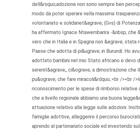
dell&rsquo;adozione non sono sempre ben percepiti
modo da poter operare nella massima trasparenza
volontariato e solidariet&agrave; (Gvs) di Potenz
ha affermato Ignace Ntawembarira -&nbsp; che &eg
vero che in Italia e in Spagna non &egrave; stata r
Paese che adotta di pi&ugrave; in Burundi. Ho av
adottato bambini nel mio Stato africano e devo dir
serenit&agrave;, ci&ograve; a dimostrazione che l
pu&ograve; che fare miracoli&rdquo;.<br /><br />In
riconoscimento per le spese di rimborso relative a
che a livello regionale abbiamo una buona legge&nb
attuazione relativo alla legge sulle adozioni. Inolt
famiglie adottive, alleggerire il percorso burocra
aprendo al partenariato sociale ed investendo sul