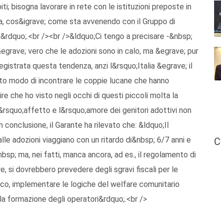
; bisogna lavorare in rete con le istituzioni preposte in
, cos&igrave; come sta avvenendo con il Gruppo di
a&rdquo;.<br /><br />&ldquo;Ci tengo a precisare -&nbsp;
rave; vero che le adozioni sono in calo, ma &egrave; pur
egistrata questa tendenza, anzi l&rsquo;Italia &egrave; il
uto modo di incontrare le coppie lucane che hanno
e che ho visto negli occhi di questi piccoli molta la
&rsquo;affetto e l&rsquo;amore dei genitori adottivi non
 conclusione, il Garante ha rilevato che: &ldquo;Il
lle adozioni viaggiano con un ritardo di&nbsp; 6/7 anni e
C
sp; ma, nei fatti, manca ancora, ad es., il regolamento di
re, si dovrebbero prevedere degli sgravi fiscali per le
tico, implementare le logiche del welfare comunitario
la formazione degli operatori&rdquo;.<br />