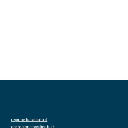
regione.basilicata.it
agr.regione.basilicata.it