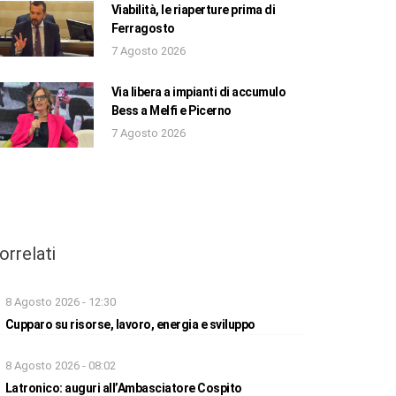
Viabilità, le riaperture prima di
Ferragosto
7 Agosto 2026
Via libera a impianti di accumulo
Bess a Melfi e Picerno
7 Agosto 2026
orrelati
8 Agosto 2026 - 12:30
Cupparo su risorse, lavoro, energia e sviluppo
8 Agosto 2026 - 08:02
Latronico: auguri all’Ambasciatore Cospito