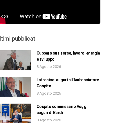
ltimi pubblicati
Cupparo su risorse, lavoro, energia
e sviluppo
8 Agosto 2026
Latronico: auguri all’Ambasciatore
Cospito
8 Agosto 2026
Cospito commissario Asi, gli
auguri di Bardi
8 Agosto 2026