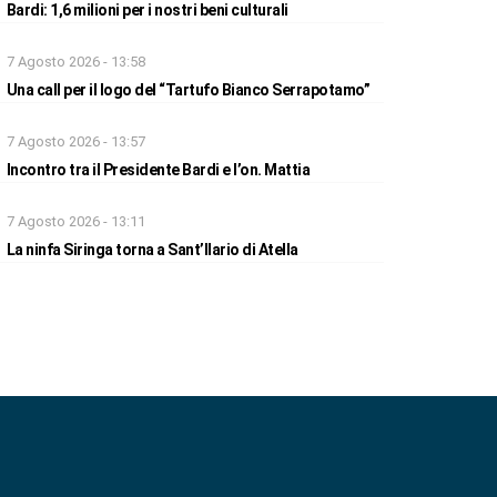
Bardi: 1,6 milioni per i nostri beni culturali
7 Agosto 2026 - 13:58
Una call per il logo del “Tartufo Bianco Serrapotamo”
7 Agosto 2026 - 13:57
Incontro tra il Presidente Bardi e l’on. Mattia
7 Agosto 2026 - 13:11
La ninfa Siringa torna a Sant’Ilario di Atella