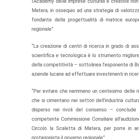
l’Academy delle imprese culturali e creative non
Matera, in ossequio ad una strategia di valorizza
fondante della progettualità di matrice europ
regionale”.
“La creazione di centri di ricerca in grado di a
scientifica e tecnologica è lo strumento migliore 
della competitività – sottolinea l’esponente di Bas
aziende lucane ad effettuare investimenti in ricer
“Per evitare che nemmeno un centesimo delle ri
che si cimentano nei settori dell’industria cult
disperso nei rivoli del consenso – conclude 
competente Commissione Consiliare all’audizione
Circolo la Scaletta di Matera, per porre in ar
protagonista il governo regionale”.