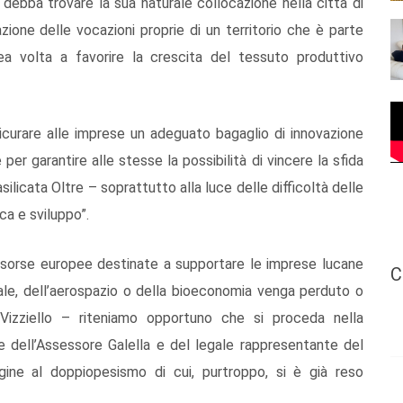
 debba trovare la sua naturale collocazione nella città di
zione delle vocazioni proprie di un territorio che è parte
ea volta a favorire la crescita del tessuto produttivo
ssicurare alle imprese un adeguato bagaglio di innovazione
per garantire alle stesse la possibilità di vincere la sfida
ilicata Oltre – soprattutto alla luce delle difficoltà delle
ca e sviluppo”.
sorse europee destinate a supportare le imprese lucane
C
urale, dell’aerospazio o della bioeconomia venga perduto o
Vizziello – riteniamo opportuno che si proceda nella
 dell’Assessore Galella e del legale rappresentante del
gine al doppiopesismo di cui, purtroppo, si è già reso