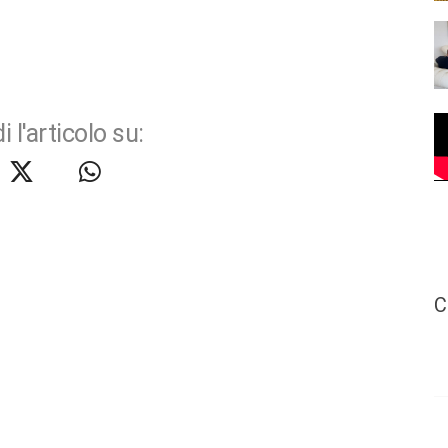
i l'articolo su:
C