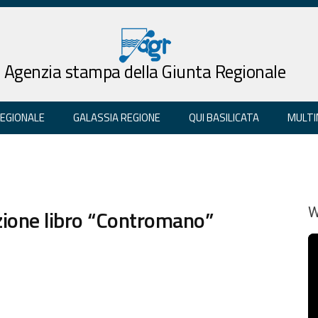
Agenzia stampa della Giunta Regionale
REGIONALE
GALASSIA REGIONE
QUI BASILICATA
MULTI
zione libro “Contromano”
W