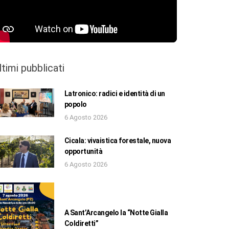
ltimi pubblicati
Latronico: radici e identità di un
popolo
6 Agosto 2026
Cicala: vivaistica forestale, nuova
opportunità
6 Agosto 2026
A Sant’Arcangelo la “Notte Gialla
Coldiretti”