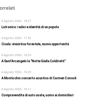
orrelati
6 Agosto 2026 - 18:27
Latronico: radici e identità di un popolo
6 Agosto 2026 - 17:43
Cicala: vivaistica forestale, nuova opportunità
6 Agosto 2026 - 16:25
A Sant’Arcangelo la “Notte Gialla Coldiretti”
6 Agosto 2026 - 16:20
A Monticchio concerto acustico di Carmen Consoli
6 Agosto 2026 - 16:11
Compravendita di auto usate, uomo ai domiciliari