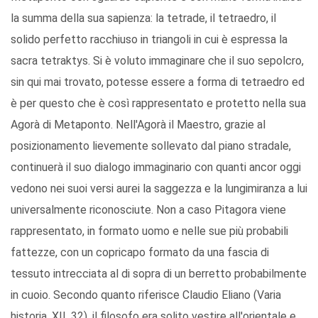
la summa della sua sapienza: la tetrade, il tetraedro, il
solido perfetto racchiuso in triangoli in cui è espressa la
sacra tetraktys. Si è voluto immaginare che il suo sepolcro,
sin qui mai trovato, potesse essere a forma di tetraedro ed
è per questo che è così rappresentato e protetto nella sua
Agorà di Metaponto. Nell'Agorà il Maestro, grazie al
posizionamento lievemente sollevato dal piano stradale,
continuerà il suo dialogo immaginario con quanti ancor oggi
vedono nei suoi versi aurei la saggezza e la lungimiranza a lui
universalmente riconosciute. Non a caso Pitagora viene
rappresentato, in formato uomo e nelle sue più probabili
fattezze, con un copricapo formato da una fascia di
tessuto intrecciata al di sopra di un berretto probabilmente
in cuoio. Secondo quanto riferisce Claudio Eliano (Varia
historia, XII, 32), il filosofo era solito vestire all'orientale e