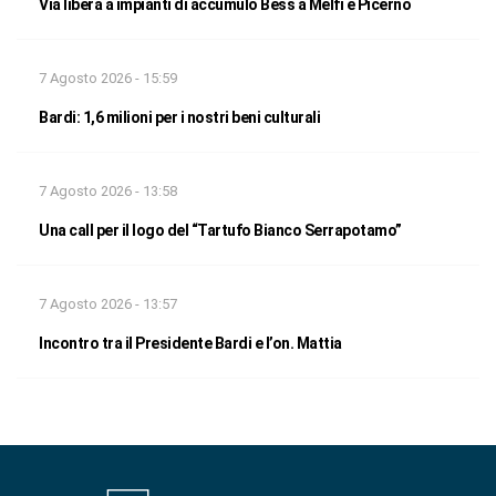
Via libera a impianti di accumulo Bess a Melfi e Picerno
7 Agosto 2026 - 15:59
Bardi: 1,6 milioni per i nostri beni culturali
7 Agosto 2026 - 13:58
Una call per il logo del “Tartufo Bianco Serrapotamo”
7 Agosto 2026 - 13:57
Incontro tra il Presidente Bardi e l’on. Mattia