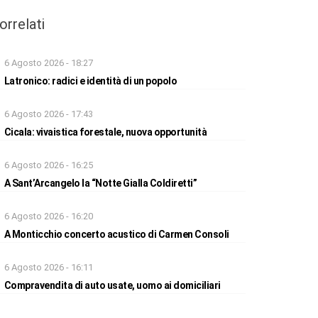
orrelati
6 Agosto 2026 - 18:27
Latronico: radici e identità di un popolo
6 Agosto 2026 - 17:43
Cicala: vivaistica forestale, nuova opportunità
6 Agosto 2026 - 16:25
A Sant’Arcangelo la “Notte Gialla Coldiretti”
6 Agosto 2026 - 16:20
A Monticchio concerto acustico di Carmen Consoli
6 Agosto 2026 - 16:11
Compravendita di auto usate, uomo ai domiciliari