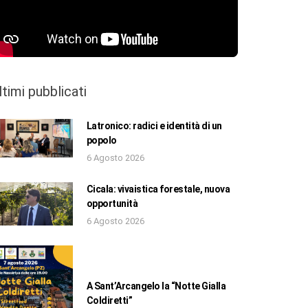
ltimi pubblicati
Latronico: radici e identità di un
popolo
6 Agosto 2026
Cicala: vivaistica forestale, nuova
opportunità
6 Agosto 2026
A Sant’Arcangelo la “Notte Gialla
Coldiretti”